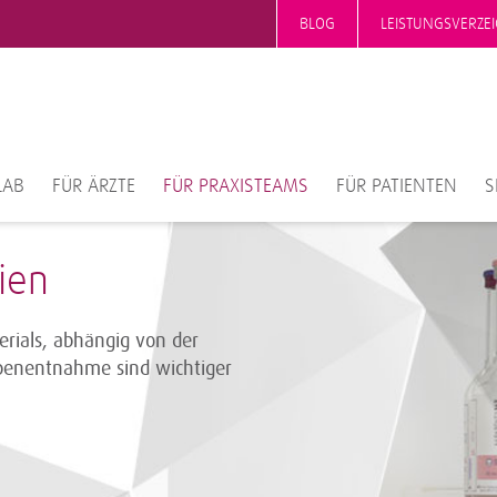
BLOG
LEISTUNGSVERZEI
LAB
FÜR ÄRZTE
FÜR PRAXISTEAMS
FÜR PATIENTEN
S
ien
rials, abhängig von der
robenentnahme sind wichtiger