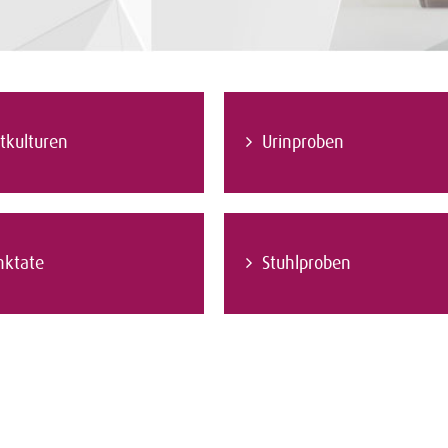
tkulturen
Urinproben
nktate
Stuhlproben