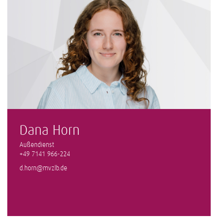
Dana Horn
Außendienst
+49 7141 966-224
d.horn@mvzlb.de