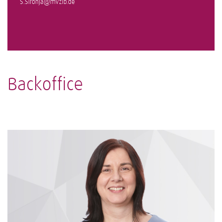
S.Sironja@mvzlb.de
Backoffice