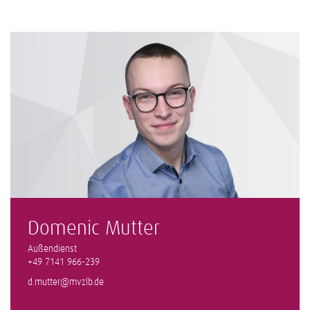
Domenic Mutter
Außendienst
+49 7141 966-239
d.mutter@mvzlb.de