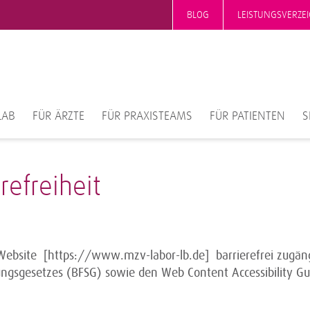
BLOG
LEISTUNGSVERZEI
LAB
FÜR ÄRZTE
FÜR PRAXISTEAMS
FÜR PATIENTEN
S
refreiheit
Website [https://www.mzv-labor-lb.de] barrierefrei zugäng
ungsgesetzes (BFSG) sowie den Web Content Accessibility G