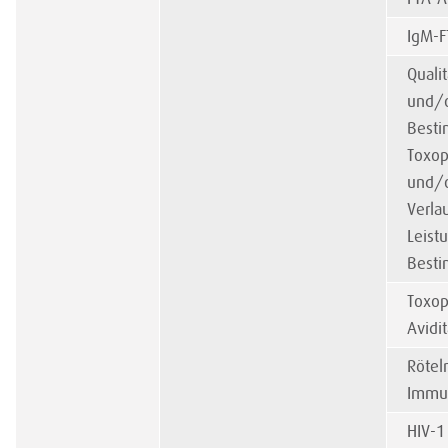
IgM-F
Quali
und/o
Best
Toxop
und/o
Verlau
Leistu
Besti
Toxop
Avidit
Rötel
Immu
HIV-1