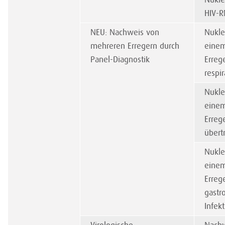
HIV-
NEU: Nachweis von
Nukle
mehreren Erregern durch
eine
Panel-Diagnostik
Erreg
respi
Nukle
eine
Erreg
übert
Nukle
eine
Erreg
gastro
Infek