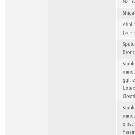
Nachw
Shiga
Ähnli
(wie 
Sputu
Bronc
Stuhl
minde
ggf. 
Unter
Clostr
Stuhl
minde
einsc
Yersi