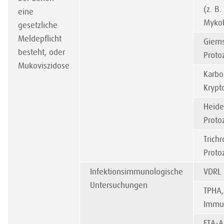
(z. B
eine
Mykob
gesetzliche
Meldepflicht
Giems
besteht, oder
Proto
Mukoviszidose
Karbo
Krypt
Heide
Proto
Trich
Proto
Infektionsimmunologische
VDRL
Untersuchungen
TPHA
Immu
FTA-