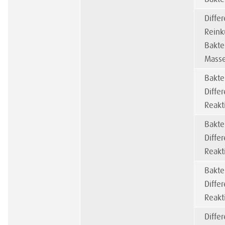
Diffe
Reink
Bakte
Masse
Bakte
Diffe
Reakt
Bakte
Diffe
Reakt
Bakte
Diffe
Reakt
Diffe