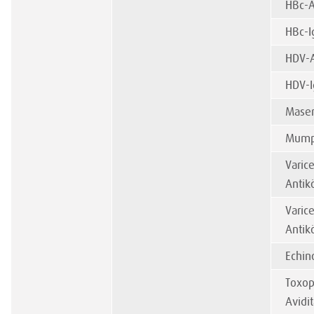
HBc-A
HBc-I
HDV-A
HDV-I
Maser
Mumps
Varice
Antik
Varice
Antik
Echin
Toxop
Avidit