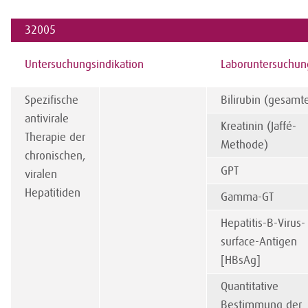
32005
Untersuchungsindikat
i
on
Laboruntersuchu
Spezifische
Bilirubin (gesamt
antivirale
Kreatinin (Jaffé-
Therapie der
Methode)
chronischen,
GPT
viralen
Hepatitiden
Gamma-GT
Hepatitis-B-Virus-
surface-Antigen
[HBsAg]
Quantitative
Bestimmung der