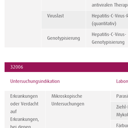
antiviralen Therap
Viruslast
Hepatitis-C-Virus
(quantitativ)
Hepatitis-C-Virus-
Genotypisierung
Genotypisierung
32006
Untersuchungsindikat
i
on
Labor
Erkrankungen
Mikroskopische
Paras
oder Verdacht
Untersuchungen
Ziehl
auf
Mykob
Erkrankungen,
Färbu
bei denen