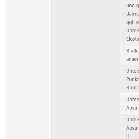
und g
darmp
ggf. 
Unter
Clostr
Blutk
anaer
Unter
Punkt
Bronc
Unter
Abstri
Unter
Abstr
II