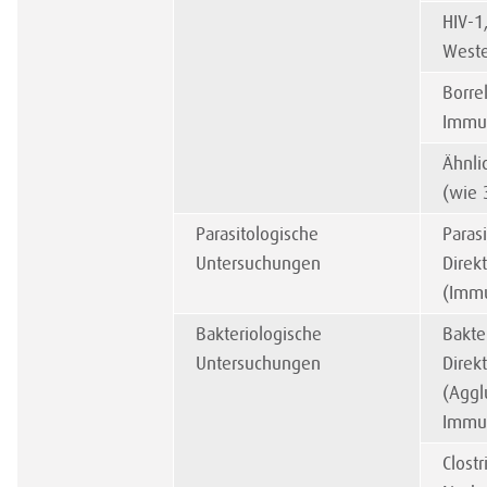
HIV-1
Weste
Borre
Immu
Ähnli
(wie 
Parasitologische
Paras
Untersuchungen
Direk
(Immu
Bakteriologische
Bakte
Untersuchungen
Direk
(Aggl
Immun
Clostr