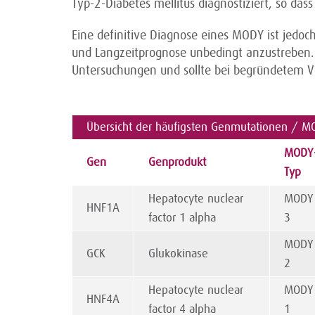
Typ-2-Diabetes mellitus diagnostiziert, so das
Eine definitive Diagnose eines MODY ist jedoc
und Langzeitprognose unbedingt anzustreben. 
Untersuchungen und sollte bei begründetem 
Übersicht der häufigsten Genmutationen / 
MODY
Gen
Genprodukt
Typ
Hepatocyte nuclear
MODY
HNF1A
factor 1 alpha
3
MODY
GCK
Glukokinase
2
Hepatocyte nuclear
MODY
HNF4A
factor 4 alpha
1