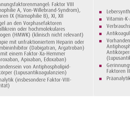
nnungsfaktoren­mangel: Faktor VIII
ophilie A, Von-Willebrand-Syndrom),
Lebersynt
ren IX (Hämophilie B), XI, XII
Vitamin-K
el an den Vorphasefaktoren
Verbrauch
allikrein oder hochmolekulares
Antikoagul
nogen (HMWK) (klinisch nicht relevant)
Vorhanden
apie mit unfraktioniertem Heparin oder
Antiphosph
mbininhibitor (Dabigatran, Argatroban)
Antikörper
 mit einem Faktor-Xa-Hemmer
(Lupusanti
aroxaban, Apixaban, Edoxaban)
Gerinnung
andensein von Antiphospholipid-
Faktoren II
körper (Lupusantikoagulanzien)
Präanalyti
nalytik (insbesondere Faktor-VIII-
ktivität)