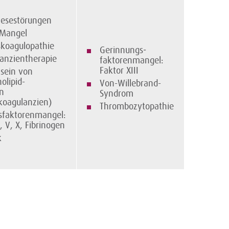
hesestörungen
-Mangel
skoagulopathie
Gerinnungs­
anzientherapie
faktorenmangel:
Faktor XIII
sein von
olipid-
Von-Willebrand-
n
Syndrom
koagulanzien)
Thrombozytopathie
sfaktorenmangel:
, V, X, Fibrinogen
k