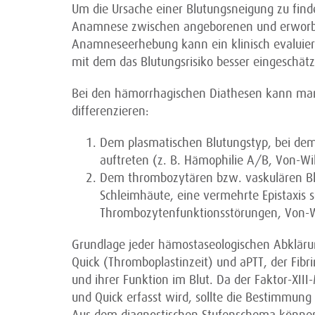
Um die Ursache einer Blutungsneigung zu finde
Anamnese zwischen angeborenen und erworben
Anamneseerhebung kann ein klinisch evaluier
mit dem das Blutungsrisiko besser eingeschät
Bei den hämorrhagischen Diathesen kann man
differenzieren:
Dem plasmatischen Blutungstyp, bei d
auftreten (z. B. Hämophilie A/B, Von-W
Dem thrombozytären bzw. vaskulären Bl
Schleimhäute, eine vermehrte Epistaxis s
Thrombozytenfunktionsstörungen, Von-
Grundlage jeder hämostaseologischen Abklärun
Quick (Thromboplastinzeit) und aPTT, der Fi
und ihrer Funktion im Blut. Da der Faktor-XII
und Quick erfasst wird, sollte die Bestimmung