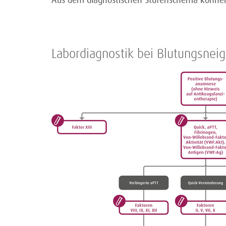
Aus dem diagnostischen Stufenschema könne
Labordiagnostik bei Blutungsnei