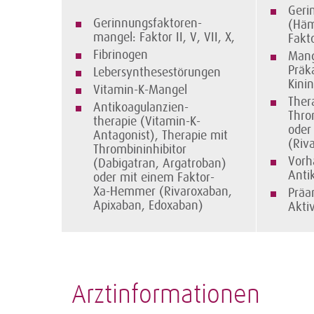
Geri
Gerinnungsfaktoren-
(Häm
mangel: Faktor II, V, VII, X,
Fakto
Fibrinogen
Mang
Präk
Lebersynthesestörungen
Kini
Vitamin-K-Mangel
Ther
Antikoagulanzien-
Thro
therapie (Vitamin-K-
oder
Antagonist), Therapie mit
(Riv
Thrombin­inhibitor
Vorh
(Dabigatran, Argatroban)
Anti
oder mit einem Faktor-
Xa-Hemmer (Rivaroxaban,
Präa
Apixaban, Edoxaban)
A
Arztinformationen