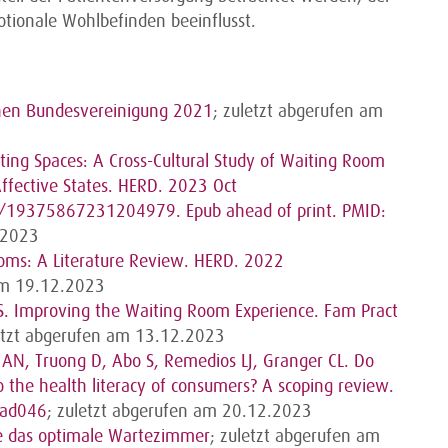
otionale Wohlbefinden beeinflusst.
chen Bundesvereinigung 2021
; zuletzt abgerufen am
ting Spaces: A Cross-Cultural Study of Waiting Room
ffective States. HERD. 2023 Oct
19375867231204979. Epub ahead of print. PMID:
.2023
ooms: A Literature Review. HERD. 2022
 am 19.12.2023
n S. Improving the Waiting Room Experience. Fam Pract
letzt abgerufen am 13.12.2023
 AN, Truong D, Abo S, Remedios LJ, Granger CL. Do
o the health literacy of consumers? A scoping review.
aad046
; zuletzt abgerufen am 20.12.2023
Sie das optimale Wartezimmer
; zuletzt abgerufen am