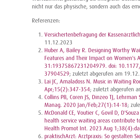
nicht nur das physische, sondern auch das em
Referenzen:
Versichertenbefragung der Kassenärztli
11.12.2023
Huber A, Bailey R. Designing Worthy Wai
Features and Their Impact on Women's A
31:19375867231204979. doi: 10.1177/
37904529
; zuletzt abgerufen am 19.12
Lai JC, Amaladoss N. Music in Waiting R
Apr;15(2):347-354
; zuletzt abgerufen
Collins PB, Coren JS, Dinzeo TJ, Lehrma
Manag. 2020 Jan/Feb;27(1):14-18
; zu
McDonald CE, Voutier C, Govil D, D'Souza
health service waiting areas contribute t
Health Promot Int. 2023 Aug 1;38(4):d
praktischArzt: Arztpraxis: So gestalten 